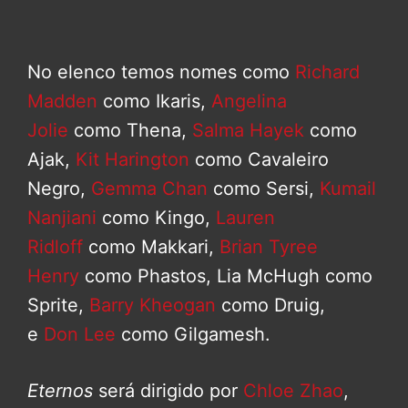
No elenco temos nomes como
Richard
Madden
como Ikaris,
Angelina
Jolie
como Thena,
Salma Hayek
como
Ajak,
Kit Harington
como Cavaleiro
Negro,
Gemma Chan
como Sersi,
Kumail
Nanjiani
como Kingo,
Lauren
Ridloff
como Makkari,
Brian Tyree
Henry
como Phastos, Lia McHugh como
Sprite,
Barry Kheogan
como Druig,
e
Don Lee
como Gilgamesh.
Eternos
será dirigido por
Chloe Zhao
,