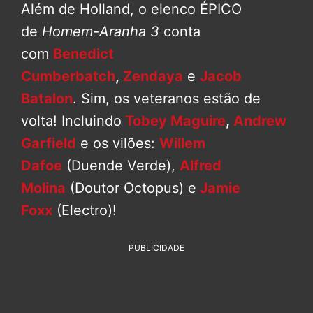
Além de Holland, o elenco ÉPICO
de
Homem-Aranha 3
conta
com
Benedict
Cumberbatch
,
Zendaya
e
Jacob
Batalon
. Sim, os veteranos estão de
volta! Incluindo
Tobey Maguire
,
Andrew
Garfield
e os vilões:
Willem
Dafoe
(Duende Verde),
Alfred
Molina
(Doutor Octopus) e
Jamie
Foxx
(Electro)!
PUBLICIDADE