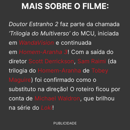
MAIS SOBRE O FILME:
Doutor Estranho 2
faz parte da chamada
‘Trilogia do Multiverso’
do MCU, iniciada
em
WandaVision
e continuada
em
Homem-Aranha 3
! Com a saída do
diretor
Scott Derrickson
,
Sam Raimi
(da
trilogia do
Homem-Aranha
de
Tobey
Maguire
) foi confirmado como o
substituto na direção! O roteiro ficou por
conta de
Michael Waldron
, que brilhou
na série do
Loki
!
PUBLICIDADE