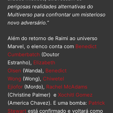
perigosas realidades alternativas do
Multiverso para confrontar um misterioso
novo adversário.”
Além do retorno de Raimi ao universo
Marvel, o elenco conta com
Benedict
Cumberbatch
(Doutor
Estranho),
Elizabeth
Olsen
(Wanda),
Benedict
Wong
(Wong),
Chiwetel
Ejiofor
(Mordo),
Rachel McAdams
(Christine Palmer) e
Xochitl Gomez
(America Chavez). E uma bomba:
Patrick
Stewart
está confirmado e voltará como