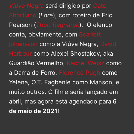
Viúva Negra
será dirigido por
Cate
Shortland
(
Lore
), com roteiro de Eric
Pearson (
Thor: Ragnarok
). O elenco
conta, obviamente, com
Scarlett
johansson
como a Viúva Negra,
David
Harbour
como Alexei Shostakov, aka
Guardião Vermelho,
Rachel Weisz
como
a Dama de Ferro,
Florence Pugh
como
Yelena, O.T. Fagbenle como Manson, e
muito outros. O filme seria lançado em
abril, mas agora está agendado para
6
de maio de 2021
!