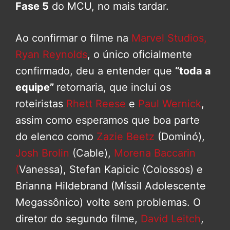
Fase 5
do MCU, no mais tardar.
Ao confirmar o filme na
Marvel Studios,
Ryan Reynolds
, o único oficialmente
confirmado, deu a entender que
“toda a
equipe”
retornaria, que inclui os
roteiristas
Rhett Reese
e
Paul Wernick
,
assim como esperamos que boa parte
do elenco como
Zazie Beetz
(Dominó),
Josh Brolin
(Cable),
Morena Baccarin
(
Vanessa), Stefan Kapicic (Colossos) e
Brianna Hildebrand (Míssil Adolescente
Megassônico) volte sem problemas. O
diretor do segundo filme,
David Leitch
,