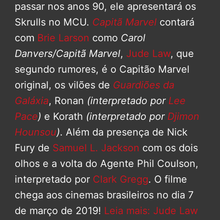
passar nos anos 90, ele apresentará os
Skrulls no MCU.
Capitã Marvel
contará
com
Brie Larson
como
Carol
Danvers/Capitã Marvel
,
Jude Law
, que
segundo rumores, é o Capitão Marvel
original, os vilões de
Guardiões da
Galáxia
, Ronan
(interpretado por
Lee
Pace
)
e Korath
(interpretado por
Djimon
Hounsou
)
. Além da presença de Nick
Fury de
Samuel L. Jackson
com os dois
olhos e a volta do Agente Phil Coulson,
interpretado por
Clark Gregg
. O filme
chega aos cinemas brasileiros no dia 7
de março de 2019!
Leia mais: Jude Law