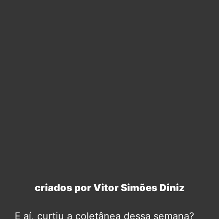
meme original, nada de pegar um meme
feito por outra pessoa e só colocar o
nosso selo nele. Gostamos de dar risada,
mas também gostamos de honestidade.
LEIA TAMBÉM!
22 Easter-eggs e referências de
Homem-Aranha 3 que você não viu