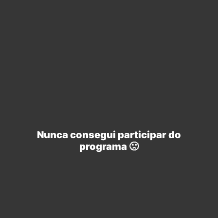
criados por Vitor Simões Diniz
E aí, curtiu a coletânea dessa semana?
Os seus memes podem estar na
próxima, sabia? Você só precisa postar
eles no
nosso grupo no Facebook
com
algumas das marcas d’águas do Legado
da Marvel. Mas atenção: tem que ser um