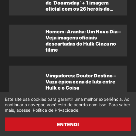
Todas as novidades do Universo Marvel você
encontra aqui no Legado da Marvel, o maior portal
sobre Marvel do Brasil!
Fale Conosco
Este site usa cookies para garantir uma melhor experiência. Ao
continuar a navegar, você está de acordo com isso. Para saber
Política de Privacidade
mais, acesse:
Política de Privacidade
.
Feedback
ENTENDI