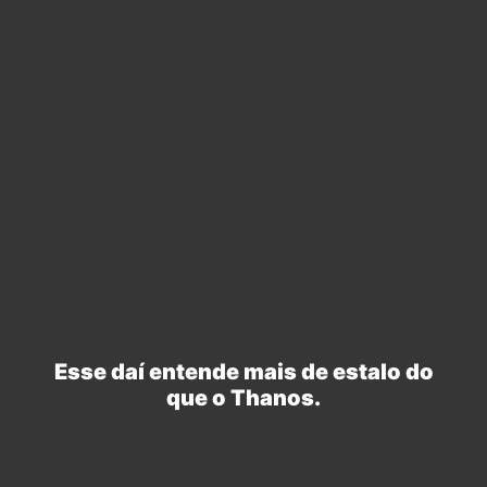
Esse daí entende mais de estalo do
que o Thanos.
criados por Mateus Moreira
criado por Matheus Nunes