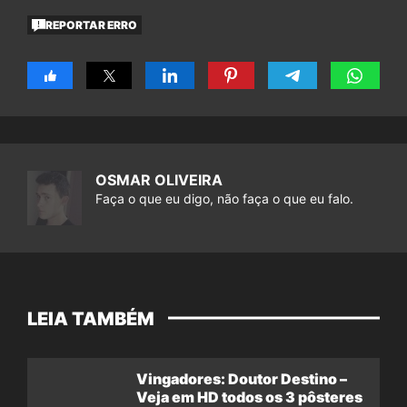
filme
Vingadores: Doutor Destino –
Vaza épica cena de luta entre
Hulk e o Coisa
X-Men: Wagner Moura dá 1ª
declaração sobre papel de vilão
no filme da Marvel
COMENTÁRIOS FECHADOS
Os comentários desse post foram encerrados.