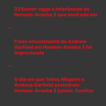
OSMAR OLIVEIRA
Faça o que eu digo, não faça o que eu falo.
LEIA TAMBÉM
Vingadores: Doutor Destino –
Veja em HD todos os 3 pôsteres
de ‘Doomsday’ + 1 imagem
oficial com os 26 heróis do
filme
Homem-Aranha: Um Novo Dia –
Veja imagens oficiais
descartadas do Hulk Cinza no