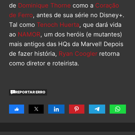
de
Dominique Thorne
como a
Coração
de Ferro
, antes de sua série no Disney+.
Tal como
Tenoch Huerta
, que dará vida
ao
NAMOR
, um dos heróis (e mutantes)
mais antigos das HQs da Marvel! Depois
de fazer história,
Ryan Coogler
retorna
como diretor e roteirista.
REPORTAR ERRO