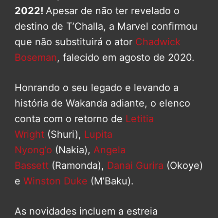
2022!
Apesar de não ter revelado o
destino de T’Challa, a Marvel confirmou
que não substituirá o ator
Chadwick
Boseman
, falecido em agosto de 2020.
Honrando o seu legado e levando a
história de Wakanda adiante, o elenco
conta com o retorno de
Letitia
Wright
(Shuri),
Lupita
Nyong’o
(Nakia),
Angela
Bassett
(Ramonda),
Danai Gurira
(Okoye)
e
Winston Duke
(M’Baku).
As novidades incluem a estreia