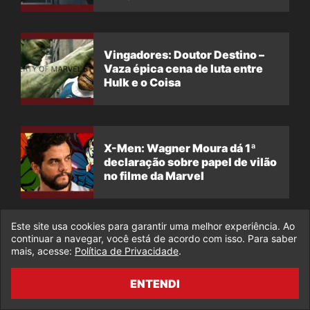
Vingadores: Doutor Destino –
Vaza épica cena de luta entre
Hulk e o Coisa
X-Men: Wagner Moura dá 1ª
declaração sobre papel de vilão
no filme da Marvel
Este site usa cookies para garantir uma melhor experiência. Ao
continuar a navegar, você está de acordo com isso. Para saber
DEIXE SEU COMENTÁRIO
mais, acesse:
Política de Privacidade
.
ENTENDI
Nome: