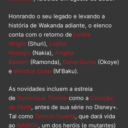
Honrando o seu legado e levando a
história de Wakanda adiante, o elenco
conta com o retorno de
Letitia
Wright
(Shuri),
Lupita
Nyong’o
(Nakia),
Angela
Bassett
(Ramonda),
Danai Gurira
(Okoye)
e
Winston Duke
(M’Baku).
As novidades incluem a estreia
de
Dominique Thorne
como a
Coração
de Ferro
, antes de sua série no Disney+.
Tal como
Tenoch Huerta
, que dará vida
ao
NAMOR
, um dos heróis (e mutantes)