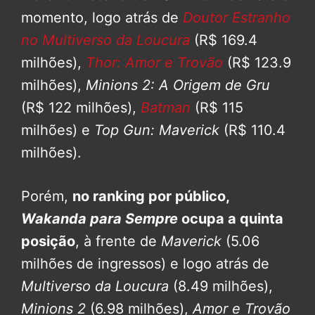
momento, logo atrás de
Doutor Estranho
no Multiverso da Loucura
(R$ 169.4
milhões),
Thor: Amor e Trovão
(R$ 123.9
milhões),
Minions 2: A Origem de Gru
(R$ 122 milhões),
Batman
(R$ 115
milhões) e
Top Gun: Maverick
(R$ 110.4
milhões).
Porém,
no ranking por público,
Wakanda para Sempre
ocupa a quinta
posição
, à frente de
Maverick
(5.06
milhões de ingressos) e logo atrás de
Multiverso da Loucura
(8.49 milhões),
Minions 2
(6.98 milhões),
Amor e Trovão