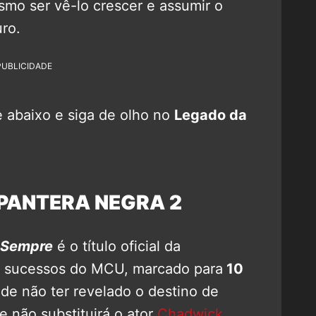
mo ser vê-lo crescer e assumir o
ro.
PUBLICIDADE
abaixo e siga de olho no
Legado da
PANTERA NEGRA 2
 Sempre
é o título oficial da
s sucessos do MCU, marcado para
10
de não ter revelado o destino de
e não substituirá o ator
Chadwick