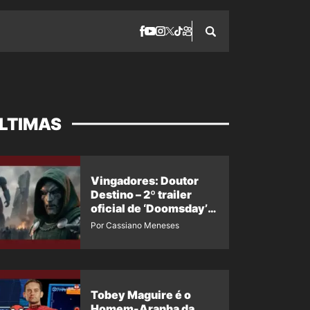
LTIMAS
Vingadores: Doutor
Destino – 2º trailer
oficial de ‘Doomsday’
ganha nova data para
Por Cassiano Meneses
vazar novamente
Tobey Maguire é o
Homem-Aranha da