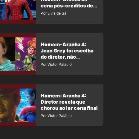
cena pós-créditos de
Um Novo Dia?
Por Elvis de Sá
Homem-Aranha 4:
Jean Grey foi escolha
do diretor, não
imposição da Marvel
Por Victor Palácio
Homem-Aranha 4:
Diretor revela que
chorou ao ler cena final
Por Victor Palácio