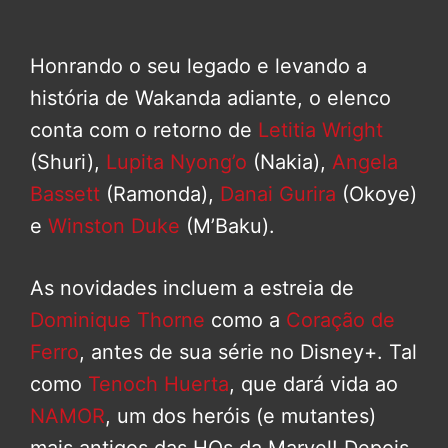
Honrando o seu legado e levando a
história de Wakanda adiante, o elenco
conta com o retorno de
Letitia Wright
(Shuri),
Lupita Nyong’o
(Nakia),
Angela
Bassett
(Ramonda),
Danai Gurira
(Okoye)
e
Winston Duke
(M’Baku).
As novidades incluem a estreia de
Dominique Thorne
como a
Coração de
Ferro
, antes de sua série no Disney+. Tal
como
Tenoch Huerta
, que dará vida ao
NAMOR
, um dos heróis (e mutantes)
mais antigos das HQs da Marvel! Depois