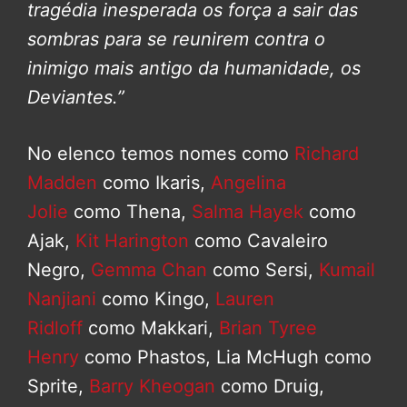
tragédia inesperada os força a sair das
sombras para se reunirem contra o
inimigo mais antigo da humanidade, os
Deviantes.”
No elenco temos nomes como
Richard
Madden
como Ikaris,
Angelina
Jolie
como Thena,
Salma Hayek
como
Ajak,
Kit Harington
como Cavaleiro
Negro,
Gemma Chan
como Sersi,
Kumail
Nanjiani
como Kingo,
Lauren
Ridloff
como Makkari,
Brian Tyree
Henry
como Phastos, Lia McHugh como
Sprite,
Barry Kheogan
como Druig,