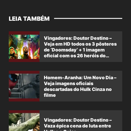
LEIA TAMBÉM
Vingadores: Doutor Destino –
Veja em HD todos os 3 pôsteres
de ‘Doomsday’ + 1 imagem
oficial com os 26 heróis do
filme
Homem-Aranha: Um Novo Dia –
Veja imagens oficiais
descartadas do Hulk Cinza no
filme
Vingadores: Doutor Destino –
Vaza épica cena de luta entre