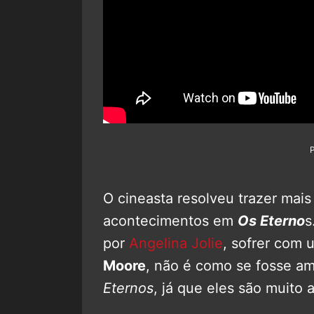
O cineasta resolveu trazer mai
acontecimentos em
Os Eterno
s
por
Angelina Jolie
, sofrer com
Moore
, não é como se fosse am
Eternos
, já que eles são muito 