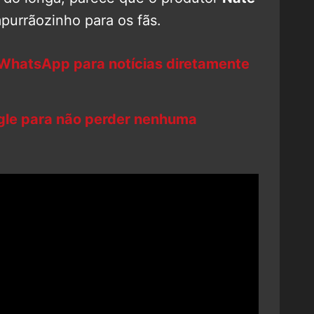
purrãozinho para os fãs.
 WhatsApp para notícias diretamente
ogle para não perder nenhuma