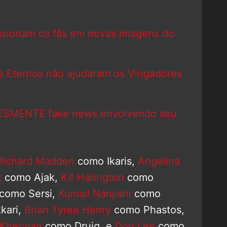
essionam os fãs em novas imagens do
os Eternos não ajudaram os Vingadores
 DESMENTE fake news envolvendo seu
Richard Madden
como Ikaris,
Angelina
k
como Ajak,
Kit Harington
como
como Sersi,
Kumail Nanjiani
como
kari,
Brian Tyree Henry
como Phastos,
 Kheogan
como Druig, e
Don Lee
como