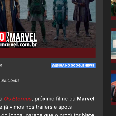
51
SIGA NO GOOGLE NEWS
PUBLICIDADE
ra
Os Eternos
, próximo filme da
Marvel
 já vimos nos trailers e spots
 do longa, parece que o produtor
Nate