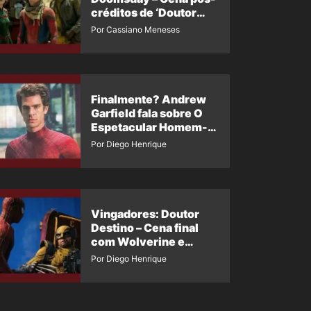
créditos de ‘Doutor
Destino’ é revelada
Por Cassiano Meneses
Finalmente? Andrew
Garfield fala sobre O
Espetacular Homem-
Aranha 3
Por Diego Henrique
Vingadores: Doutor
Destino – Cena final
com Wolverine e
Homem-Aranha de
Por Diego Henrique
Maguire vaza nas
redes