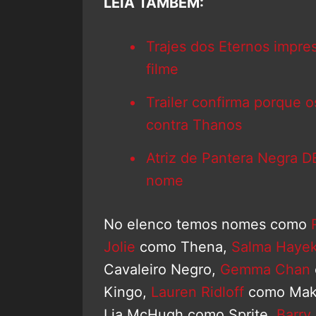
LEIA TAMBÉM:
Trajes dos Eternos impr
filme
Trailer confirma porque 
contra Thanos
Atriz de Pantera Negra
nome
No elenco temos nomes como
Jolie
como Thena,
Salma Haye
Cavaleiro Negro,
Gemma Chan
Kingo,
Lauren Ridloff
como Mak
Lia McHugh como Sprite,
Barry