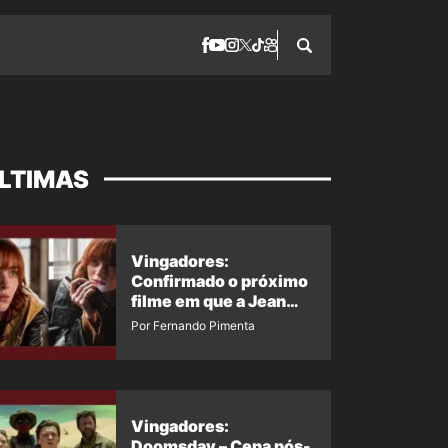
LTIMAS
Vingadores:
Confirmado o próximo
filme em que a Jean
Grey irá aparecer
Por Fernando Pimenta
Vingadores:
Doomsday – Cena pós-