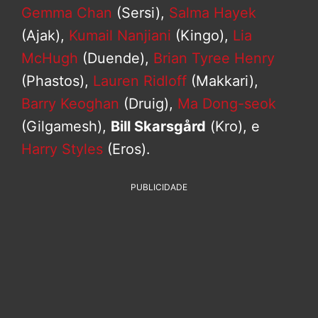
Gemma Chan
(Sersi),
Salma Hayek
(Ajak),
Kumail Nanjiani
(Kingo),
Lia
McHugh
(Duende),
Brian Tyree Henry
(Phastos),
Lauren Ridloff
(Makkari),
Barry Keoghan
(Druig),
Ma Dong-seok
(Gilgamesh),
Bill Skarsgård
(Kro), e
Harry Styles
(Eros).
PUBLICIDADE