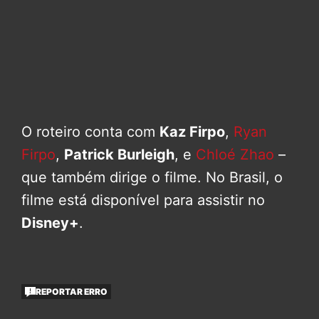
O roteiro conta com
Kaz Firpo
,
Ryan
Firpo
,
Patrick Burleigh
, e
Chloé Zhao
–
que também dirige o filme. No Brasil, o
filme está disponível para assistir no
Disney+
.
REPORTAR ERRO