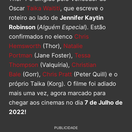
Oscar
Taika Waititi
, que escreve o
roteiro ao lado de
Jennifer Kaytin
Robinson
(
Alguém Especial
). Estão
confirmados no elenco
Chris
Hemsworth
(Thor),
Natalie
Portman
(Jane Foster),
Tessa
Thompson
(Valquíria),
Christian
Bale
(Gorr),
Chris Pratt
(Peter Quill) e o
próprio Taika (Korg). O filme foi adiado
mais uma vez, agora marcado para
chegar aos cinemas no dia
7 de Julho de
2022!
PUBLICIDADE