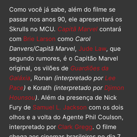
Como você já sabe, além do filme se
passar nos anos 90, ele apresentará os
Skrulls no MCU.
Capitã Marvel
contará
com
Brie Larson
como
Carol
Danvers/Capitã Marvel
,
Jude Law
, que
segundo rumores, é o Capitão Marvel
original, os vilões de
Guardiões da
Galáxia
, Ronan
(interpretado por
Lee
Pace
)
e Korath
(interpretado por
Djimon
Hounsou
)
. Além da presença de Nick
Fury de
Samuel L. Jackson
com os dois
olhos e a volta do Agente Phil Coulson,
interpretado por
Clark Gregg
. O filme
chega aos cinemas brasileiros no dia 7