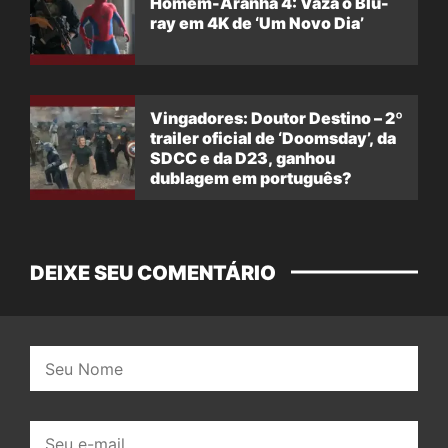
Homem-Aranha 4: Vaza o Blu-
ray em 4K de ‘Um Novo Dia’
Vingadores: Doutor Destino – 2º
trailer oficial de ‘Doomsday’, da
SDCC e da D23, ganhou
dublagem em português?
DEIXE SEU COMENTÁRIO
Nome:
E-