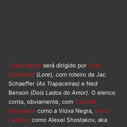
Viúva Negra
será dirigido por
Cate
Shortland
(
Lore
), com roteiro de Jac
Schaeffer
(As Trapaceiras)
e Ned
Benson
(Dois Lados do Amor)
. O elenco
conta, obviamente, com
Scarlett
johansson
como a Viúva Negra,
David
Harbour
como Alexei Shostakov, aka