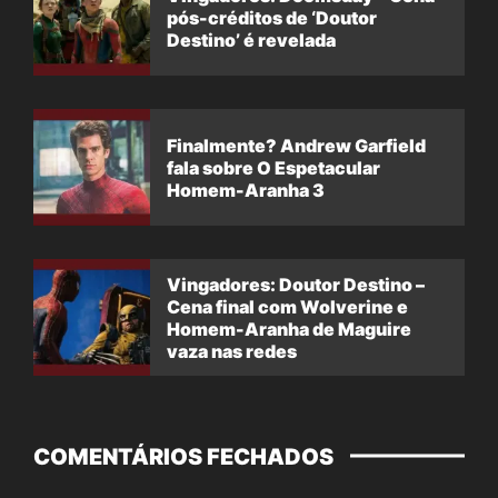
pós-créditos de ‘Doutor
Destino’ é revelada
Finalmente? Andrew Garfield
fala sobre O Espetacular
Homem-Aranha 3
Vingadores: Doutor Destino –
Cena final com Wolverine e
Homem-Aranha de Maguire
vaza nas redes
COMENTÁRIOS FECHADOS