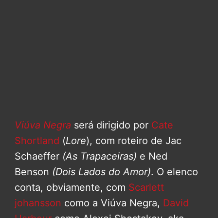
Viúva Negra
será dirigido por
Cate
Shortland
(
Lore
), com roteiro de Jac
Schaeffer
(As Trapaceiras)
e Ned
Benson
(Dois Lados do Amor)
. O elenco
conta, obviamente, com
Scarlett
johansson
como a Viúva Negra,
David