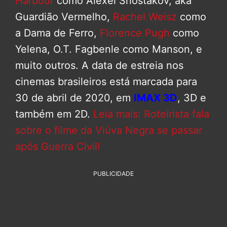
Harbour
como Alexei Shostakov, aka
Guardião Vermelho,
Rachel Weisz
como
a Dama de Ferro,
Florence Pugh
como
Yelena, O.T. Fagbenle como Manson, e
muito outros. A data de estreia nos
cinemas brasileiros está marcada para
30 de abril de 2020, em
IMAX 3D
, 3D e
também em 2D.
Leia mais: Roteirista fala
sobre o filme da Viúva Negra se passar
após Guerra Civil!
PUBLICIDADE