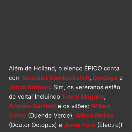
Além de Holland, o elenco ÉPICO conta
com
Benedict Cumberbatch
,
Zendaya
e
Jacob Batalon
. Sim, os veteranos estão
de volta! Incluindo
Tobey Maguire
,
Andrew Garfield
e os vilões:
Willem
Dafoe
(Duende Verde),
Alfred Molina
(Doutor Octopus) e
Jamie Foxx
(Electro)!