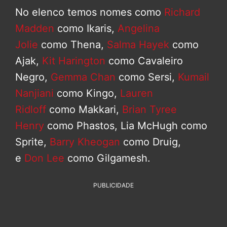
No elenco temos nomes como
Richard
Madden
como Ikaris,
Angelina
Jolie
como Thena,
Salma Hayek
como
Ajak,
Kit Harington
como Cavaleiro
Negro,
Gemma Chan
como Sersi,
Kumail
Nanjiani
como Kingo,
Lauren
Ridloff
como Makkari,
Brian Tyree
Henry
como Phastos, Lia McHugh como
Sprite,
Barry Kheogan
como Druig,
e
Don Lee
como Gilgamesh.
PUBLICIDADE