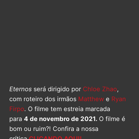
Eternos
será dirigido por
Chloe Zhao
,
com roteiro dos irmãos
Matthew
e
Ryan
Firpo
. O filme tem estreia marcada
para
4 de novembro de 2021.
O filme é
bom ou ruim?! Confira a nossa
crítica
CLICANDO AQUI!