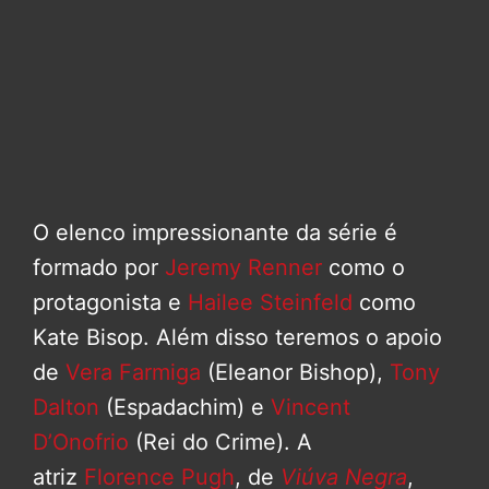
O elenco impressionante da série é
formado por
Jeremy Renner
como o
protagonista e
Hailee Steinfeld
como
Kate Bisop. Além disso teremos o apoio
de
Vera Farmiga
(Eleanor Bishop),
Tony
Dalton
(Espadachim) e
Vincent
D’Onofrio
(Rei do Crime). A
atriz
Florence Pugh
, de
Viúva Negra
,