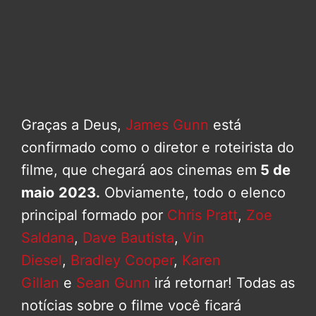
Graças a Deus,
James Gunn
está
confirmado como o diretor e roteirista do
filme, que chegará aos cinemas em
5 de
maio
2023.
Obviamente, todo o elenco
principal formado por
Chris Pratt
,
Zoe
Saldana
,
Dave Bautista
,
Vin
Diesel
,
Bradley Cooper
,
Karen
Gillan
e
Sean Gunn
irá retornar! Todas as
notícias sobre o filme você ficará