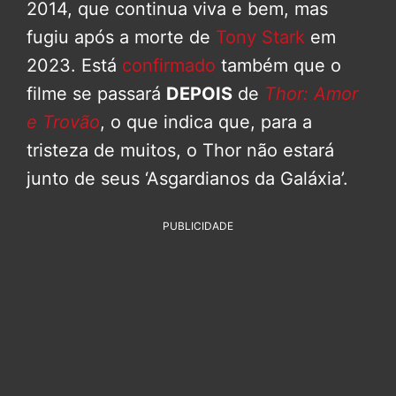
2014, que continua viva e bem, mas
fugiu após a morte de
Tony Stark
em
2023. Está
confirmado
também que o
filme se passará
DEPOIS
de
Thor: Amor
e Trovão
, o que indica que, para a
tristeza de muitos, o Thor não estará
junto de seus ‘Asgardianos da Galáxia’.
PUBLICIDADE