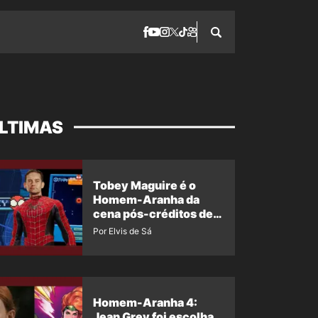
LTIMAS
Tobey Maguire é o
Homem-Aranha da
cena pós-créditos de
Um Novo Dia?
Por Elvis de Sá
Homem-Aranha 4:
Jean Grey foi escolha