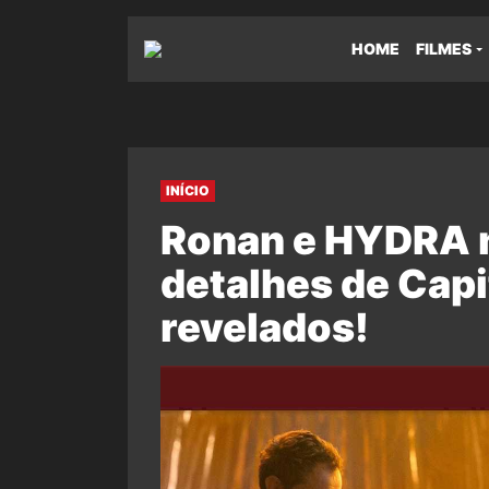
HOME
FILMES
INÍCIO
Ronan e HYDRA n
detalhes de Capi
revelados!