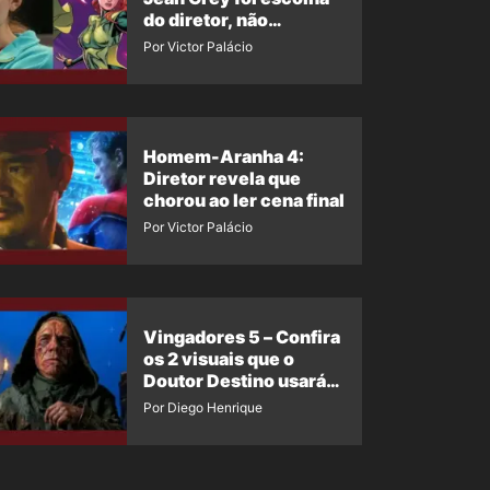
do diretor, não
imposição da Marvel
Por Victor Palácio
Homem-Aranha 4:
Diretor revela que
chorou ao ler cena final
Por Victor Palácio
Vingadores 5 – Confira
os 2 visuais que o
Doutor Destino usará
no filme
Por Diego Henrique