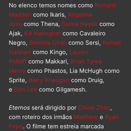
No elenco temos nomes como
Richard
Madden
como Ikaris,
Angelina
Jolie
como Thena,
Salma Hayek
como
Ajak,
Kit Harington
como Cavaleiro
Negro,
Gemma Chan
como Sersi,
Kumail
Nanjiani
como Kingo,
Lauren
Ridloff
como Makkari,
Brian Tyree
Henry
como Phastos, Lia McHugh como
Sprite,
Barry Kheogan
como Druig,
e
Don Lee
como Gilgamesh.
Eternos
será dirigido por
Chloe Zhao
,
com roteiro dos irmãos
Matthew
e
Ryan
Firpo
. O filme tem estreia marcada