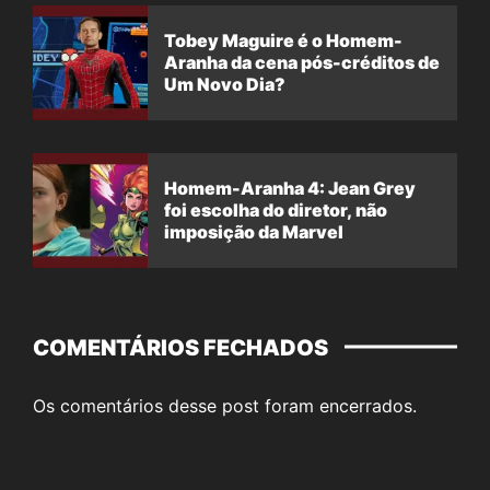
Tobey Maguire é o Homem-
Aranha da cena pós-créditos de
Um Novo Dia?
Homem-Aranha 4: Jean Grey
foi escolha do diretor, não
imposição da Marvel
COMENTÁRIOS FECHADOS
Os comentários desse post foram encerrados.