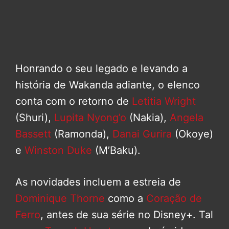
Honrando o seu legado e levando a
história de Wakanda adiante, o elenco
conta com o retorno de
Letitia Wright
(Shuri),
Lupita Nyong’o
(Nakia),
Angela
Bassett
(Ramonda),
Danai Gurira
(Okoye)
e
Winston Duke
(M’Baku).
As novidades incluem a estreia de
Dominique Thorne
como a
Coração de
Ferro
, antes de sua série no Disney+. Tal