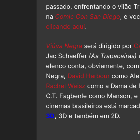
passado, enfrentando o vilão Tre
na
Comic Con San Diego
, e vo
clicando aqui
.
Viúva Negra
será dirigido por
C
Jac Schaeffer
(As Trapaceiras)
elenco conta, obviamente, co
Negra,
David Harbour
como Alex
Rachel Weisz
como a Dama de 
O.T. Fagbenle como Manson, e m
cinemas brasileiros está marca
3D
, 3D e também em 2D.