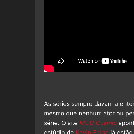
As séries sempre davam a ent
mesmo que nenhum ator ou per
série. O site
MCU Cosmic
apont
estúdio de
Kevin Feige
já estão