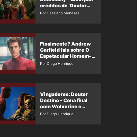
créditos de ‘Doutor
Destino’ é revelada
Por Cassiano Meneses
Finalmente? Andrew
Garfield fala sobre O
Espetacular Homem-
Aranha 3
Por Diego Henrique
Vingadores: Doutor
Destino – Cena final
com Wolverine e
Homem-Aranha de
Por Diego Henrique
Maguire vaza nas
redes