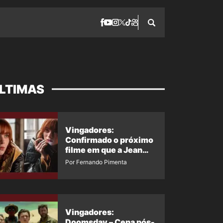
LTIMAS
Vingadores:
Confirmado o próximo
filme em que a Jean
Grey irá aparecer
Por Fernando Pimenta
Vingadores:
Doomsday – Cena pós-