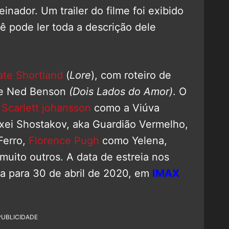
inador. Um trailer do filme foi exibido
cê pode ler toda a descrição dele
ate Shortland
(
Lore
), com roteiro de
e Ned Benson
(Dois Lados do Amor)
. O
m
Scarlett johansson
como a Viúva
ei Shostakov, aka Guardião Vermelho,
Ferro,
Florence Pugh
como Yelena,
uito outros. A data de estreia nos
da para 30 de abril de 2020, em
IMAX
PUBLICIDADE