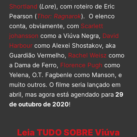
Shortland
(
Lore
), com roteiro de Eric
Pearson (
Thor: Ragnarok
). O elenco
conta, obviamente, com
Scarlett
johansson
como a Viúva Negra,
David
Harbour
como Alexei Shostakov, aka
Guardião Vermelho,
Rachel Weisz
como
a Dama de Ferro,
Florence Pugh
como
Yelena, O.T. Fagbenle como Manson, e
muito outros. O filme seria lançado em
abril, mas agora está agendado para
29
de outubro de 2020
!
Leia TUDO SOBRE Viúva