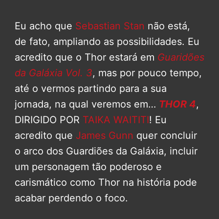
Eu acho que
Sebastian Stan
não está,
de fato, ampliando as possibilidades. Eu
acredito que o Thor estará em
Guaridões
da Galáxia Vol. 3
, mas por pouco tempo,
até o vermos partindo para a sua
jornada, na qual veremos em…
THOR 4
,
DIRIGIDO POR
TAIKA WAITITI
! Eu
acredito que
James Gunn
quer concluir
o arco dos Guardiões da Galáxia, incluir
um personagem tão poderoso e
carismático como Thor na história pode
acabar perdendo o foco.