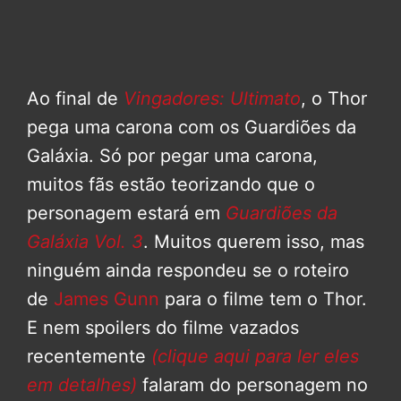
Ao final de
Vingadores: Ultimato
, o Thor
pega uma carona com os Guardiões da
Galáxia. Só por pegar uma carona,
muitos fãs estão teorizando que o
personagem estará em
Guardiões da
Galáxia Vol. 3
. Muitos querem isso, mas
ninguém ainda respondeu se o roteiro
de
James Gunn
para o filme tem o Thor.
E nem spoilers do filme vazados
recentemente
(clique aqui para ler eles
em detalhes)
falaram do personagem no