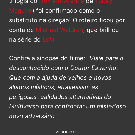
trilogia do
Homem-Aranha
de
Tobey
Maguire
) foi confirmado como o
substituto na direção! O roteiro ficou por
conta de
Michael Waldron
, que brilhou
na série do
Loki
!
Confira a sinopse do filme:
“Viaje para o
desconhecido com o Doutor Estranho.
Que com a ajuda de velhos e novos
aliados místicos, atravessam as
perigosas realidades alternativas do
Multiverso para confrontar um misterioso
novo adversário.”
PUBLICIDADE