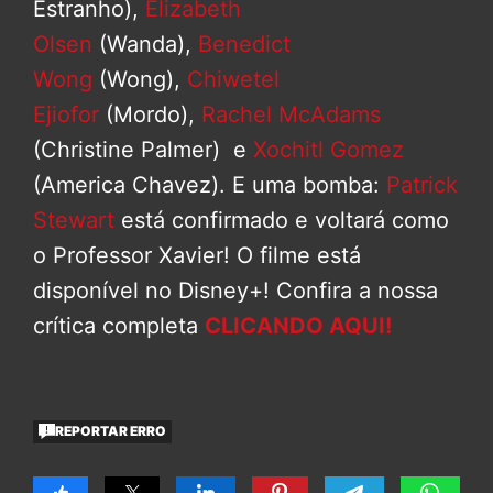
Estranho),
Elizabeth
Olsen
(Wanda),
Benedict
Wong
(Wong),
Chiwetel
Ejiofor
(Mordo),
Rachel McAdams
(Christine Palmer) e
Xochitl Gomez
(America Chavez). E uma bomba:
Patrick
Stewart
está confirmado e voltará como
o Professor Xavier! O filme está
disponível no Disney+! Confira a nossa
crítica completa
CLICANDO AQUI!
REPORTAR ERRO