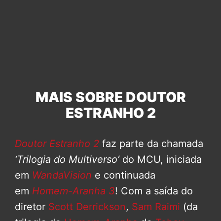
MAIS SOBRE DOUTOR
ESTRANHO 2
Doutor Estranho 2
faz parte da chamada
‘Trilogia do Multiverso’
do MCU, iniciada
em
WandaVision
e continuada
em
Homem-Aranha 3
! Com a saída do
diretor
Scott Derrickson
,
Sam Raimi
(da