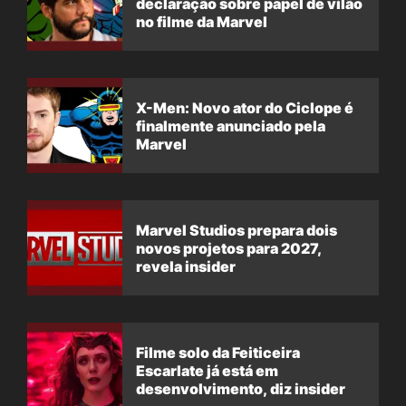
declaração sobre papel de vilão
no filme da Marvel
X-Men: Novo ator do Ciclope é
finalmente anunciado pela
Marvel
Marvel Studios prepara dois
novos projetos para 2027,
revela insider
Filme solo da Feiticeira
Escarlate já está em
desenvolvimento, diz insider