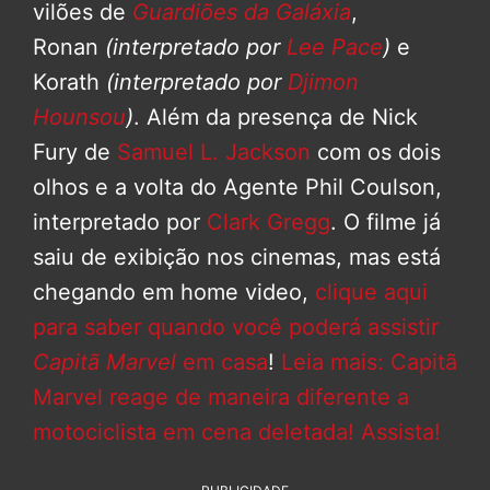
vilões de
Guardiões da Galáxia
,
Ronan
(interpretado por
Lee Pace
)
e
Korath
(interpretado por
Djimon
Hounsou
)
. Além da presença de Nick
Fury de
Samuel L. Jackson
com os dois
olhos e a volta do Agente Phil Coulson,
interpretado por
Clark Gregg
. O filme já
saiu de exibição nos cinemas, mas está
chegando em home video,
clique aqui
para saber quando você poderá assistir
Capitã Marvel
em casa
!
Leia mais: Capitã
Marvel reage de maneira diferente a
motociclista em cena deletada! Assista!