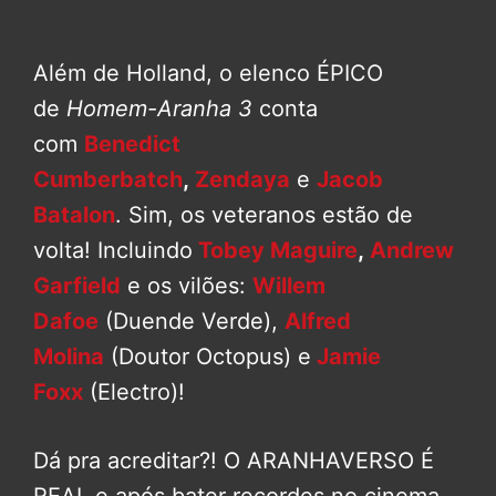
Além de Holland, o elenco ÉPICO
de
Homem-Aranha 3
conta
com
Benedict
Cumberbatch
,
Zendaya
e
Jacob
Batalon
. Sim, os veteranos estão de
volta! Incluindo
Tobey Maguire
,
Andrew
Garfield
e os vilões:
Willem
Dafoe
(Duende Verde),
Alfred
Molina
(Doutor Octopus) e
Jamie
Foxx
(Electro)!
Dá pra acreditar?! O ARANHAVERSO É
REAL e após bater recordes no cinema,