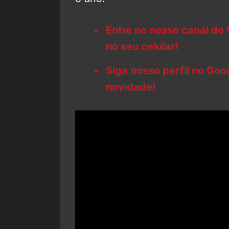
Entre no nosso canal do
no seu celular!
Siga nosso perfil no Go
novidade!