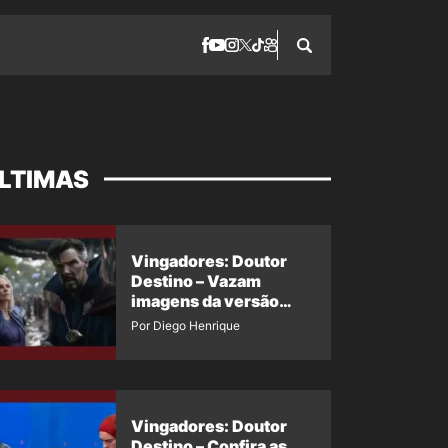
LTIMAS
Vingadores: Doutor
Destino – Vazam
imagens da versão
maligna do Doutor
Por Diego Henrique
Estranho
Vingadores: Doutor
Destino – Confira as