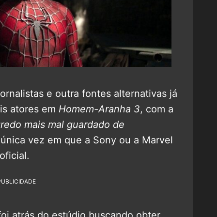
rnalistas e outra fontes alternativas já
is atores em
Homem-Aranha 3
, com a
gredo mais mal guardado de
 única vez em que a Sony ou a Marvel
ficial.
PUBLICIDADE
foi atrás do estúdio buscando obter