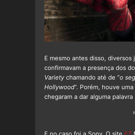
E mesmo antes disso, diversos jo
confirmavam a presença dos do
Variety
chamando até de “
o se
Hollywood
“. Porém, houve uma
chegaram a dar alguma palavra o
E no caso foi a Sony. O site
ET