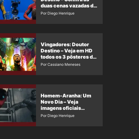
duas cenas vazadas do
Wolverine e o Homem-
Por Diego Henrique
Aranha de Maguire
Vingadores: Doutor
Destino – Veja em HD
todos os 3 pôsteres de
‘Doomsday’ + 1 imagem
Por Cassiano Meneses
oficial com os 26
heróis do filme
Homem-Aranha: Um
Novo Dia – Veja
imagens oficiais
descartadas do Hulk
Por Diego Henrique
Cinza no filme