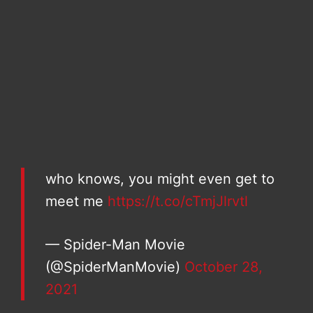
who knows, you might even get to
meet me
https://t.co/cTmjJlrvtl
— Spider-Man Movie
(@SpiderManMovie)
October 28,
2021