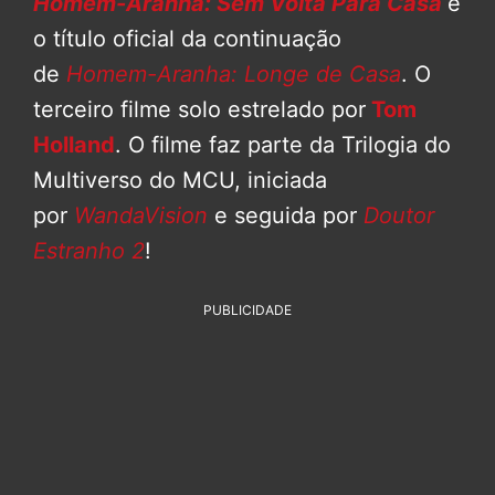
Homem-Aranha: Sem Volta Para Casa
é
o título oficial da continuação
de
Homem-Aranha: Longe de Casa
. O
terceiro filme solo estrelado por
Tom
Holland
. O filme faz parte da Trilogia do
Multiverso do MCU, iniciada
por
WandaVision
e seguida por
Doutor
Estranho 2
!
PUBLICIDADE