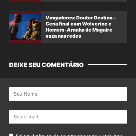
Vingadores: Doutor Destino –
Cena final com Wolverine e
Homem-Aranha de Maguire
vaza nas redes
DEIXE SEU COMENTÁRIO
Nome:
E-
mail:
Salvar dados neste navegador para a próxima