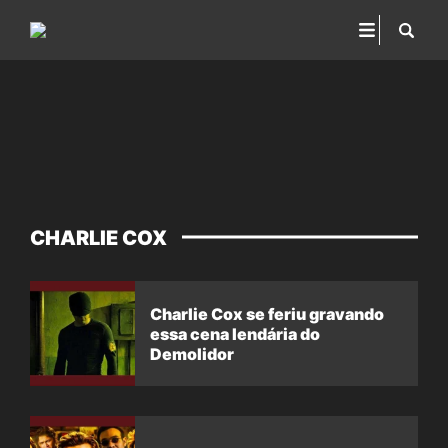
CHARLIE COX
Charlie Cox se feriu gravando
essa cena lendária do
Demolidor