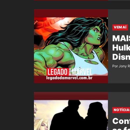
VEM AÍ
MAI
Hulk
Dis
Por Jony 
NOTÍCIA
Conf