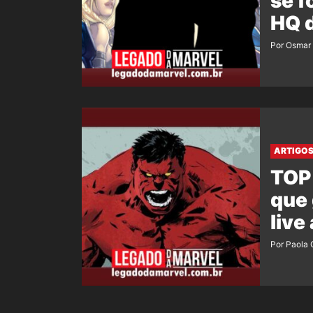
se f
HQ 
Por Osmar 
ARTIGO
TOP
que
live
Por Paola 