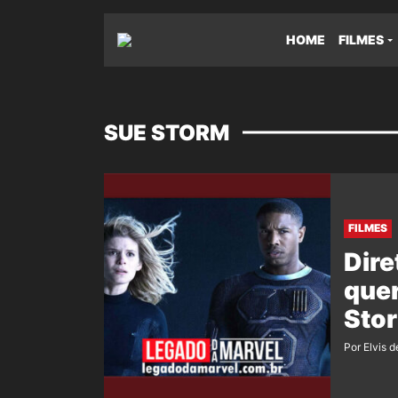
HOME
FILMES
SUE STORM
FILMES
Dire
quer
Sto
Por Elvis d