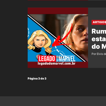
ARTIGO
Rumo
esta
do 
Por Elvis d
Página 3 de 3