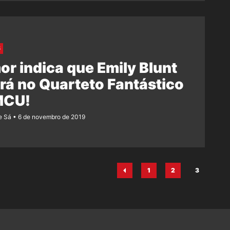
S
r indica que Emily Blunt
rá no Quarteto Fantástico
MCU!
e Sá
6 de novembro de 2019
1
2
3
Página
Página
Página