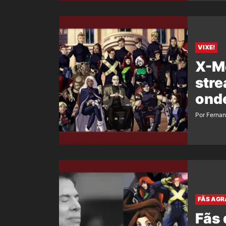
VIXE!
X-M
stre
onde
Por Ferna
FÃS AG
Fãs 