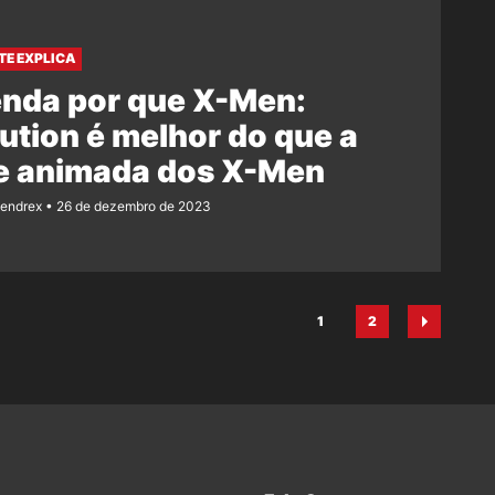
TE EXPLICA
enda por que X-Men:
ution é melhor do que a
ie animada dos X-Men
Rendrex
26 de dezembro de 2023
1
2
Página
Página