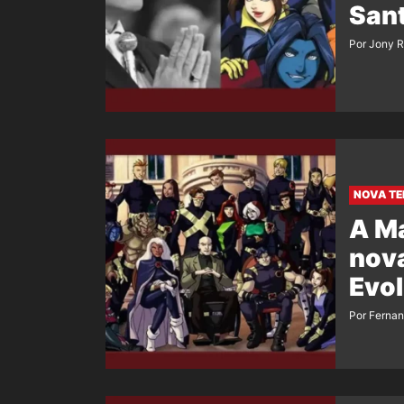
Sant
Por Jony 
NOVA T
A Ma
nov
Evol
Por Ferna