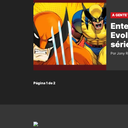
A GENTE 
Ent
Evol
sér
Por Jony 
Página 1 de 2