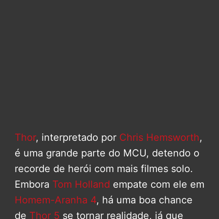
Thor
, interpretado por
Chris Hemsworth
,
é uma grande parte do MCU, detendo o
recorde de herói com mais filmes solo.
Embora
Tom Holland
empate com ele em
Homem-Aranha 4
, há uma boa chance
de
Thor 5
se tornar realidade, já que