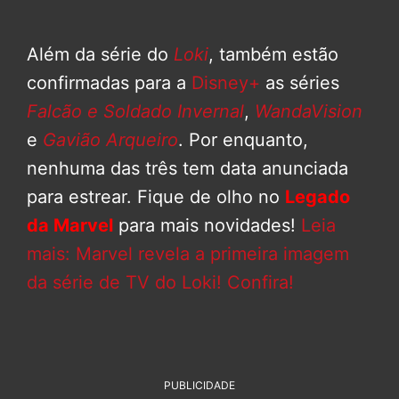
Além da série do
Loki
, também estão
confirmadas para a
Disney+
as séries
Falcão e Soldado Invernal
,
WandaVision
e
Gavião Arqueiro
. Por enquanto,
nenhuma das três tem data anunciada
para estrear. Fique de olho no
Legado
da Marvel
para mais novidades!
Leia
mais: Marvel revela a primeira imagem
da série de TV do Loki! Confira!
PUBLICIDADE