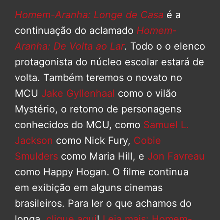
Homem-Aranha: Longe de Casa
é a
continuação do aclamado
Homem-
Aranha: De Volta ao Lar
. Todo o o elenco
protagonista do núcleo escolar estará de
volta. Também teremos o novato no
MCU
Jake Gyllenhaal
como o vilão
Mystério, o retorno de personagens
conhecidos do MCU, como
Samuel L.
Jackson
como Nick Fury,
Cobie
Smulders
como Maria Hill, e
Jon Favreau
como Happy Hogan. O filme continua
em exibição em alguns cinemas
brasileiros. Para ler o que achamos do
longa,
clique aqui
!
Leia mais: Homem-