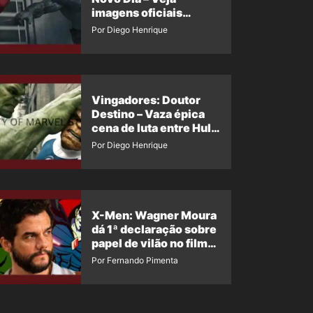
imagens oficiais
descartadas do Hulk
Por Diego Henrique
Cinza no filme
Vingadores: Doutor
Destino – Vaza épica
cena de luta entre Hulk
e o Coisa
Por Diego Henrique
X-Men: Wagner Moura
dá 1ª declaração sobre
papel de vilão no filme
da Marvel
Por Fernando Pimenta