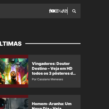
LTIMAS
Vingadores: Doutor
Destino – Veja em HD
todos os 3 pôsteres de
‘Doomsday’ + 1 imagem
Por Cassiano Meneses
oficial com os 26
heróis do filme
Homem-Aranha: Um
Novo Dia – Veja