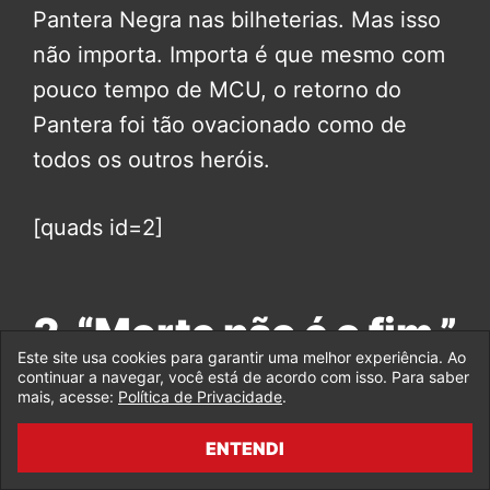
Pantera Negra nas bilheterias. Mas isso
não importa. Importa é que mesmo com
pouco tempo de MCU, o retorno do
Pantera foi tão ovacionado como de
todos os outros heróis.
[quads id=2]
2. “Morte não é o fim.”
Este site usa cookies para garantir uma melhor experiência. Ao
continuar a navegar, você está de acordo com isso. Para saber
mais, acesse:
Política de Privacidade
.
https://www.youtube.com/watch?
v=U0L3vdUefxE
ENTENDI