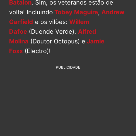
Batalon
. Sim, os veteranos estão de
volta! Incluindo
Tobey Maguire
,
Andrew
Garfield
e os vilões:
Willem
Dafoe
(Duende Verde),
Alfred
Molina
(Doutor Octopus) e
Jamie
Foxx
(Electro)!
PUBLICIDADE