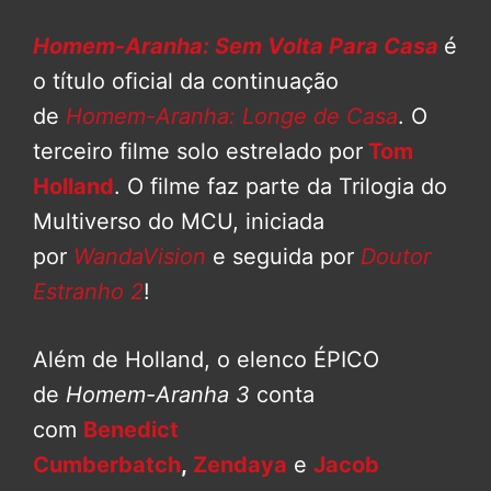
Homem-Aranha: Sem Volta Para Casa
é
o título oficial da continuação
de
Homem-Aranha: Longe de Casa
. O
terceiro filme solo estrelado por
Tom
Holland
. O filme faz parte da Trilogia do
Multiverso do MCU, iniciada
por
WandaVision
e seguida por
Doutor
Estranho 2
!
Além de Holland, o elenco ÉPICO
de
Homem-Aranha 3
conta
com
Benedict
Cumberbatch
,
Zendaya
e
Jacob