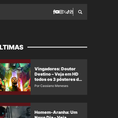
LTIMAS
Vingadores: Doutor
Destino – Veja em HD
todos os 3 pôsteres de
‘Doomsday’ + 1 imagem
Por Cassiano Meneses
oficial com os 26
heróis do filme
Homem-Aranha: Um
Novo Dia – Veja