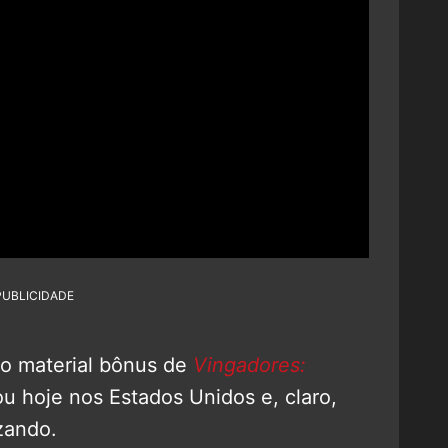
PUBLICIDADE
do material bônus de
Vingadores:
u hoje nos Estados Unidos e, claro,
zando.