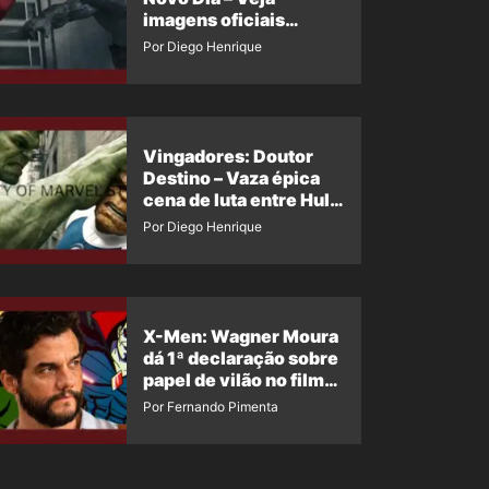
imagens oficiais
descartadas do Hulk
Por Diego Henrique
Cinza no filme
Vingadores: Doutor
Destino – Vaza épica
cena de luta entre Hulk
e o Coisa
Por Diego Henrique
X-Men: Wagner Moura
dá 1ª declaração sobre
papel de vilão no filme
da Marvel
Por Fernando Pimenta