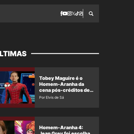
LTIMAS
Tobey Maguire é o
Homem-Aranha da
cena pós-créditos de
Um Novo Dia?
Por Elvis de Sá
Homem-Aranha 4:
Jean Grey foi escolha