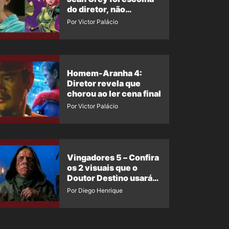
do diretor, não
imposição da Marvel
Por Victor Palácio
Homem-Aranha 4:
Diretor revela que
chorou ao ler cena final
Por Victor Palácio
Vingadores 5 – Confira
os 2 visuais que o
Doutor Destino usará
no filme
Por Diego Henrique