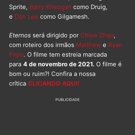
Sprite,
Barry Kheogan
como Druig,
e
Don Lee
como Gilgamesh.
Eternos
será dirigido por
Chloe Zhao
,
com roteiro dos irmãos
Matthew
e
Ryan
Firpo
. O filme tem estreia marcada
para
4 de novembro de 2021.
O filme é
bom ou ruim?! Confira a nossa
crítica
CLICANDO AQUI!
PUBLICIDADE