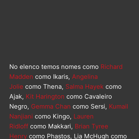
No elenco temos nomes como
Richard
Madden
como Ikaris,
Angelina
Jolie
como Thena,
Salma Hayek
como
Ajak,
Kit Harington
como Cavaleiro
Negro,
Gemma Chan
como Sersi,
Kumail
Nanjiani
como Kingo,
Lauren
Ridloff
como Makkari,
Brian Tyree
Henry
como Phastos, Lia McHugh como