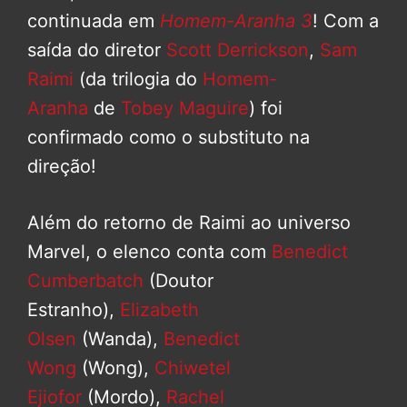
continuada em
Homem-Aranha 3
! Com a
saída do diretor
Scott Derrickson
,
Sam
Raimi
(da trilogia do
Homem-
Aranha
de
Tobey Maguire
) foi
confirmado como o substituto na
direção!
Além do retorno de Raimi ao universo
Marvel, o elenco conta com
Benedict
Cumberbatch
(Doutor
Estranho),
Elizabeth
Olsen
(Wanda),
Benedict
Wong
(Wong),
Chiwetel
Ejiofor
(Mordo),
Rachel