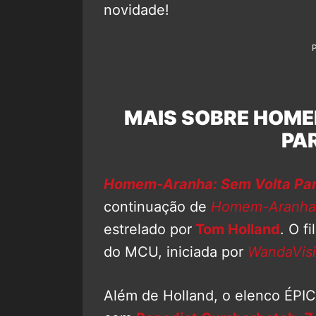
novidade!
MAIS SOBRE HOME
PA
Homem-Aranha: Sem Volta Pa
continuação de
Homem-Aranha:
estrelado por
Tom Holland
. O f
do MCU, iniciada por
WandaVis
Além de Holland, o elenco ÉPI