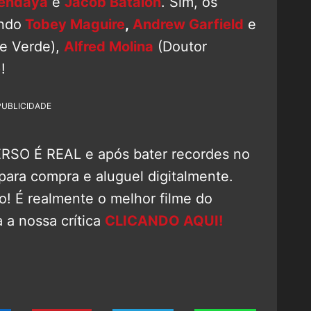
endaya
e
Jacob Batalon
. Sim, os
indo
Tobey Maguire
,
Andrew Garfield
e
 Verde),
Alfred Molina
(Doutor
!
PUBLICIDADE
RSO É REAL e após bater recordes no
 para compra e aluguel digitalmente.
ão! É realmente o melhor filme do
 a nossa crítica
CLICANDO AQUI!