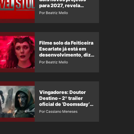
para 2027, revela
insider
Por Beatriz Mello
Filme solo da Feiticeira
Escarlate já está em
desenvolvimento, diz
insider
Por Beatriz Mello
Vingadores: Doutor
Destino – 2º trailer
oficial de ‘Doomsday’
ganha nova data para
Por Cassiano Meneses
vazar novamente