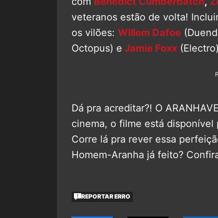
com
Benedict Cumberbatch
,
Z
veteranos estão de volta! Inclu
os vilões:
Willem Dafoe
(Duende
Octopus) e
Jamie Foxx
(Electro)
Dá pra acreditar?! O ARANHAVE
cinema, o filme está disponível
Corre lá pra rever essa perfeiç
Homem-Aranha já feito? Confira
REPORTAR ERRO