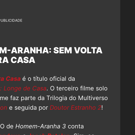
PUBLICIDADE
M-ARANHA: SEM VOLTA
RA CASA
ra Casa
é o título oficial da
 Longe de Casa
. O terceiro filme solo
ilme faz parte da Trilogia do Multiverso
ion
e seguida por
Doutor Estranho 2
!
CO de
Homem-Aranha 3
conta