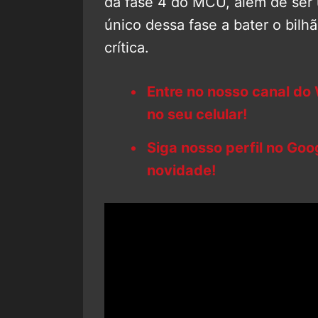
da fase 4 do MCU, além de ser 
único dessa fase a bater o bilh
crítica.
Entre no nosso canal do
no seu celular!
Siga nosso perfil no Go
novidade!